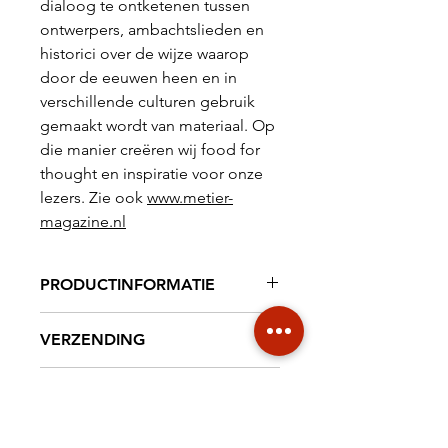
dialoog te ontketenen tussen
ontwerpers, ambachtslieden en
historici over de wijze waarop
door de eeuwen heen en in
verschillende culturen gebruik
gemaakt wordt van materiaal. Op
die manier creëren wij
food for
thought
en inspiratie voor onze
lezers.
Zie ook
www.metier-
magazine.nl
PRODUCTINFORMATIE
Tijdschrift 82 pag. 210 x 297 mm,
VERZENDING
full colour
€ 6,95 NL € 18,20
TAAL / LANGUAGE
INTERNATIONAL
Nederlands / Dutch