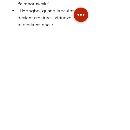
Palmhoutwrak?
Li Hongbo, quand la sculpture
devient créature - Virtuoze
papierkunstenaar
Magie van materialen
(amuletten)
PRODUCTINFORMATIE
Tijdschrift 82 pag. 210 x 297 mm,
SHIPPING
full colour
€ 6,95 NL € 18,20 EUROPE €30
TAAL / LANGUAGE
WORLD
Nederlands/Dutch
Levering
LET OP! De levering van dit
product kan oplopen tot 3
weken.